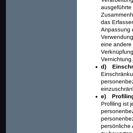
ausgeführte
Zusammenha
das Erfassen
Anpassung o
Verwendung,
eine andere 
Verknüpfung
Vernichtung.
d) Einschr
Einschränkun
personenbezo
einzuschrän
e) Profilin
Profiling ist
personenbez
personenbe
persönliche 