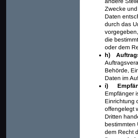
andere Stell
Zwecke und 
Daten entsch
durch das Un
vorgegeben,
die bestimm
oder dem Re
h) Auftrags
Auftragsverar
Behörde, Ei
Daten im Auf
i) Empfän
Empfänger is
Einrichtung
offengelegt 
Dritten hand
bestimmten 
dem Recht d