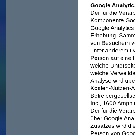
Google Analytic
Der für die Verar
Komponente Googl
Google Analytics
Erhebung, Samml
von Besuchern vo
unter anderem Da
Person auf eine 
welche Unterseite
welche Verweilda
Analyse wird übe
Kosten-Nutzen-An
Betreibergesells
Inc., 1600 Amphi
Der für die Vera
über Google Anal
Zusatzes wird di
Person von Googl