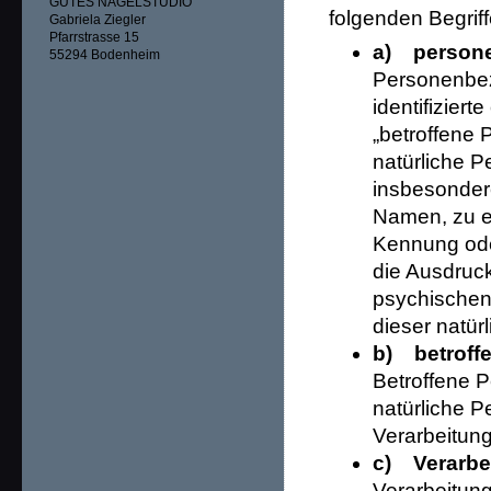
GUTES NAGELSTUDIO
folgenden Begriff
Gabriela Ziegler
Pfarrstrasse 15
a) person
55294 Bodenheim
Personenbezo
identifiziert
„betroffene P
natürliche P
insbesonder
Namen, zu e
Kennung ode
die Ausdruck
psychischen, 
dieser natür
b) betroff
Betroffene Pe
natürliche 
Verarbeitung
c) Verarbe
Verarbeitung