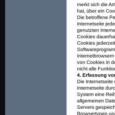
merkt sich die Ar
hat, über ein Coo
Die betroffene P
Internetseite jed
genutzten Intern
Cookies dauerhaf
Cookies jederzei
Softwareprogramm
Internetbrowsern 
von Cookies in d
nicht alle Funkti
4. Erfassung vo
Die Internetseite
Internetseite dur
System eine Reih
allgemeinen Date
Servers gespeich
Browsertypen un