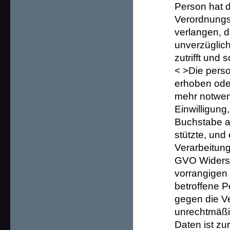
Person hat 
Verordnungs
verlangen, 
unverzüglich
zutrifft und 
< >Die pers
erhoben oder
mehr notwend
Einwilligung
Buchstabe a
stützte, und
Verarbeitung
GVO Widersp
vorrangigen 
betroffene 
gegen die V
unrechtmäßi
Daten ist zu