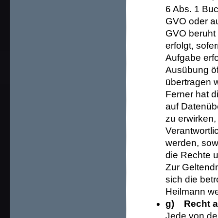
6 Abs. 1 Bu
GVO oder au
GVO beruht u
erfolgt, sof
Aufgabe erfor
Ausübung öff
übertragen 
Ferner hat d
auf Datenüb
zu erwirken
Verantwortli
werden, sowe
die Rechte u
Zur Geltend
sich die bet
Heilmann w
g) Recht a
Jede von de