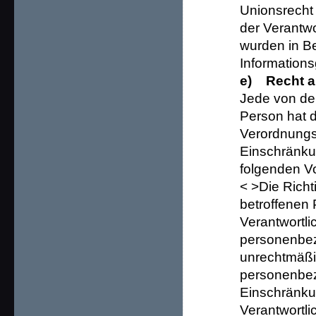
Unionsrecht 
der Verantw
wurden in B
Information
e) Recht a
Jede von de
Person hat 
Verordnungs
Einschränku
folgenden V
< >Die Rich
betroffenen 
Verantwortli
personenbez
unrechtmäßig
personenbez
Einschränku
Verantwortli