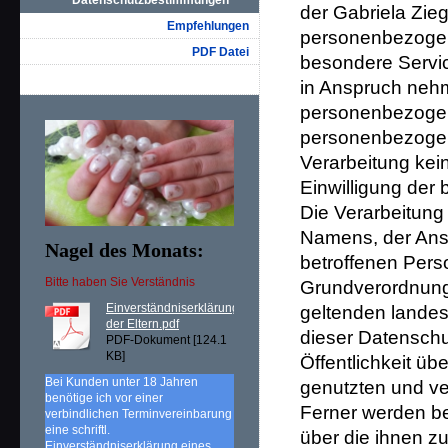
Datenschutzbestimmungen
der Gabriela Zieg
Empfehlungen
personenbezogene
PDF Datei
besondere Servic
in Anspruch nehm
personenbezogene
personenbezogene
Verarbeitung kein
Einwilligung der 
Die Verarbeitung
Namens, der Ansc
Nagel des Monats:
betroffenen Perso
Bitte haben Sie Verständnis
Grundverordnung 
Einverständniserklärung
geltenden landes
der Eltern.pdf
dieser Datensch
PDF-Dokument [124.1
KB]
Öffentlichkeit ü
Bei Kunden unter 18 Jahren
genutzten und ve
benötige ich vor einer
Ferner werden be
verbindlichen Terminvereinbarung
eine schriftl.
über die ihnen z
Einverständniserklärung eines