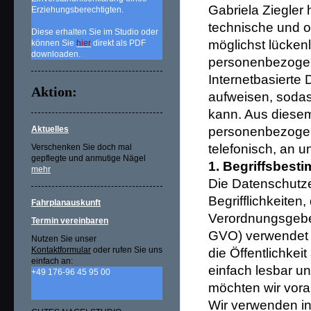
Gabriela Ziegler 
Erziehungsberechtigten.
technische und 
Diese erhalten Sie im Studio oder
möglichst lückenl
können Sie
hier
direkt als PDF
downloaden.
personenbezogen
Internetbasierte
Aktion:
aufweisen, sodas
kann. Aus diesem
Aktuelles
personenbezogen
telefonisch, an u
Verschenken Sie doch mal
gepflegte und anmutige Nägel
1. Begriffsbes
mehr
Die Datenschutze
Begrifflichkeiten
Fahrplanauskunft
Verordnungsgebe
Termin vereinbaren
GVO) verwendet w
Nutzen Sie unser
Kontaktformular
oder rufen Sie uns
die Öffentlichke
einfach an:
einfach lesbar un
+49 176-96 45 95 00
möchten wir vorab
Wir verwenden in