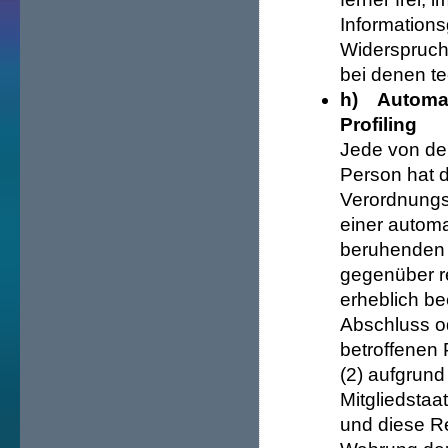
Informations
Widerspruchs
bei denen t
h) Automati
Profiling
Jede von de
Person hat 
Verordnungsg
einer automa
beruhenden 
gegenüber re
erheblich be
Abschluss od
betroffenen 
(2) aufgrund
Mitgliedstaat
und diese R