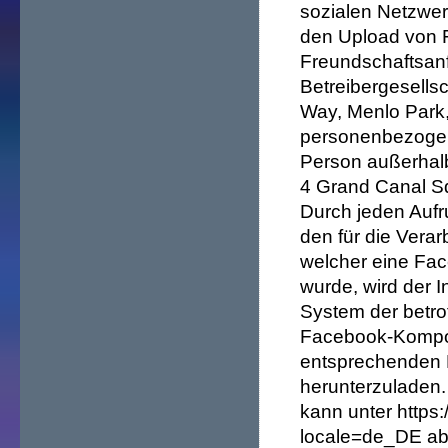
sozialen Netzwerk
den Upload von 
Freundschaftsan
Betreibergesells
Way, Menlo Park,
personenbezogene
Person außerhalb
4 Grand Canal Sq
Durch jeden Aufru
den für die Verar
welcher eine Fac
wurde, wird der 
System der betro
Facebook-Kompone
entsprechenden
herunterzuladen.
kann unter https
locale=de_DE ab