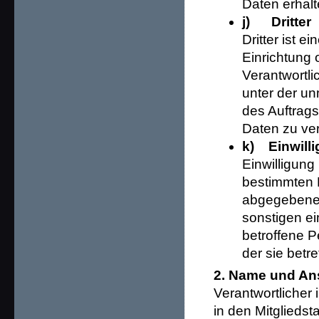
Daten erhalt
j) Dritter
Dritter ist e
Einrichtung 
Verantwortli
unter der un
des Auftrags
Daten zu ver
k) Einwill
Einwilligung 
bestimmten F
abgegebene 
sonstigen ei
betroffene P
der sie bet
2. Name und Ans
Verantwortlicher
in den Mitglieds