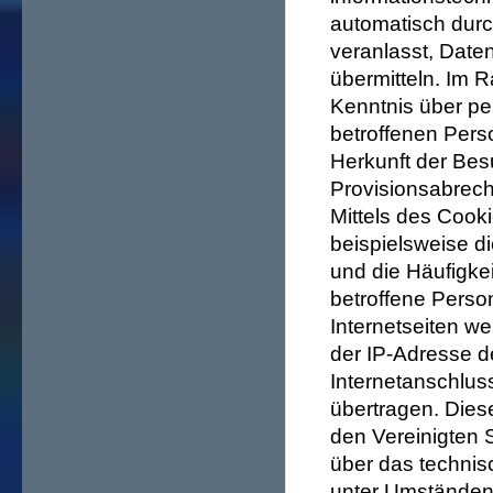
automatisch durc
veranlasst, Dat
übermitteln. Im 
Kenntnis über p
betroffenen Pers
Herkunft der Bes
Provisionsabrec
Mittels des Coo
beispielsweise di
und die Häufigkei
betroffene Perso
Internetseiten w
der IP-Adresse d
Internetanschlus
übertragen. Die
den Vereinigten 
über das techni
unter Umständen a