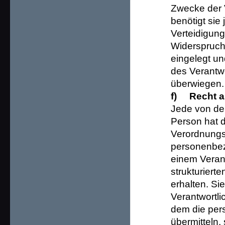
Zwecke der V
benötigt si
Verteidigun
Widerspruch
eingelegt un
des Verantw
überwiegen.
f) Recht a
Jede von de
Person hat 
Verordnungs
personenbez
einem Verant
strukturier
erhalten. S
Verantwortl
dem die per
übermitteln,