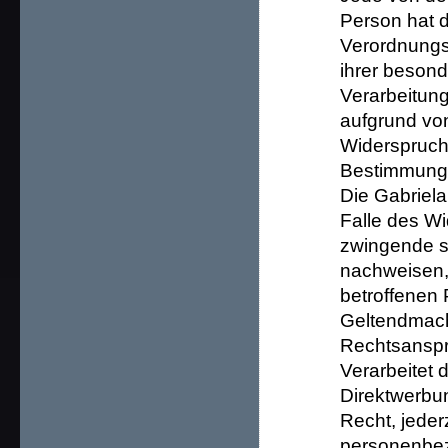
Person hat 
Verordnungs
ihrer besond
Verarbeitung
aufgrund von
Widerspruch 
Bestimmungen
Die Gabriela
Falle des Wi
zwingende s
nachweisen, 
betroffenen 
Geltendmach
Rechtsansp
Verarbeitet
Direktwerbun
Recht, jeder
personenbe