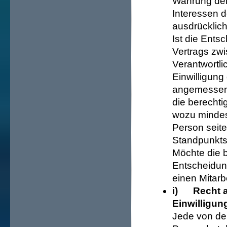
Wahrung der
Interessen d
ausdrücklich
Ist die Ents
Vertrags zw
Verantwortlic
Einwilligung 
angemessene
die berechti
wozu mindes
Person seite
Standpunkts
Möchte die b
Entscheidung
einen Mitarb
i) Recht au
Einwilligun
Jede von de