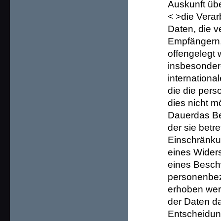
Auskunft üb
< >die Vera
Daten, die 
Empfängern
offengelegt 
insbesondere
internationa
die die pers
dies nicht mö
Dauerdas Be
der sie bet
Einschränku
eines Wider
eines Besch
personenbez
erhoben werd
der Daten da
Entscheidung