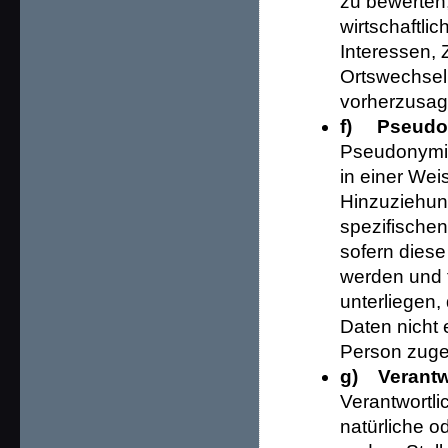
zu bewerten,
wirtschaftli
Interessen, 
Ortswechsel 
vorherzusag
f) Pseudo
Pseudonymis
in einer We
Hinzuziehung
spezifische
sofern diese
werden und 
unterliegen
Daten nicht e
Person zuge
g) Verantwo
Verantwortlic
natürliche o