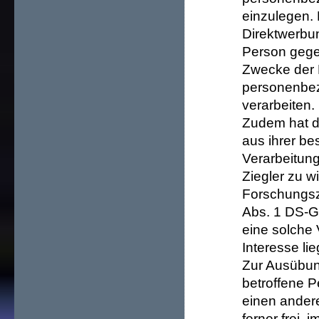
einzulegen. D
Direktwerbun
Person gegen
Zwecke der D
personenbez
verarbeiten.
Zudem hat di
aus ihrer be
Verarbeitun
Ziegler zu w
Forschungsz
Abs. 1 DS-G
eine solche V
Interesse li
Zur Ausübun
betroffene P
einen andere
ferner frei