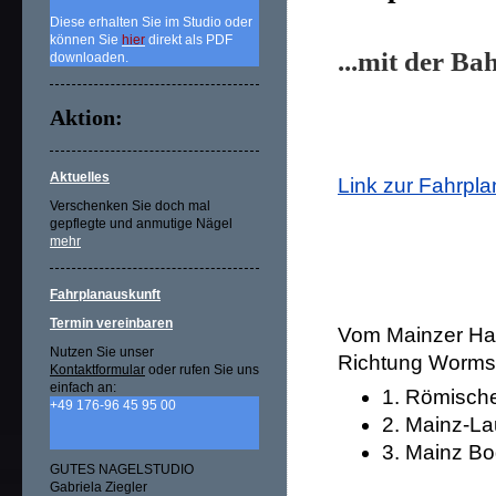
Diese erhalten Sie im Studio oder
können Sie
hier
direkt als PDF
...mit der B
downloaden.
Aktion:
Aktuelles
Link zur Fahrpl
Verschenken Sie doch mal
gepflegte und anmutige Nägel
mehr
Fahrplanauskunft
Termin vereinbaren
Vom Mainzer H
Nutzen Sie unser
Richtung Worms.
Kontaktformular
oder rufen Sie uns
einfach an:
1. Römische
+49 176-96 45 95 00
2. Mainz-L
3. Mainz B
GUTES NAGELSTUDIO
Gabriela Ziegler