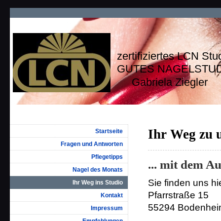
zertifiziertes LCN Stu
GUTES NAGELSTU
Gabriela Ziegler
Ihr Weg zu u
Startseite
Fragen und Antworten
Pflegetipps
... mit dem A
Nagel des Monats
Sie finden uns hi
Ihr Weg ins Studio
Pfarrstraße 15
Kontakt
55294 Bodenhe
Impressum